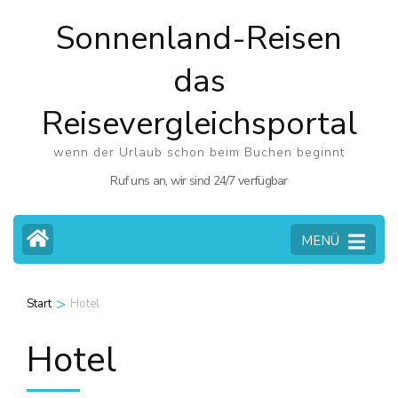
Zum
Sonnenland-Reisen
Inhalt
springen
das
(Eingabetaste
Reisevergleichsportal
drücken)
wenn der Urlaub schon beim Buchen beginnt
Ruf uns an, wir sind 24/7 verfügbar
MENÜ
>
Start
Hotel
Hotel