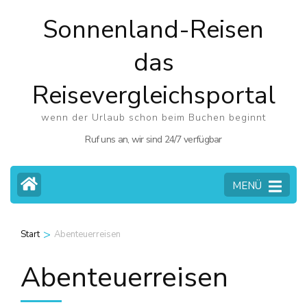
Zum
Sonnenland-Reisen
Inhalt
springen
das
(Eingabetaste
Reisevergleichsportal
drücken)
wenn der Urlaub schon beim Buchen beginnt
Ruf uns an, wir sind 24/7 verfügbar
MENÜ
>
Start
Abenteuerreisen
Abenteuerreisen